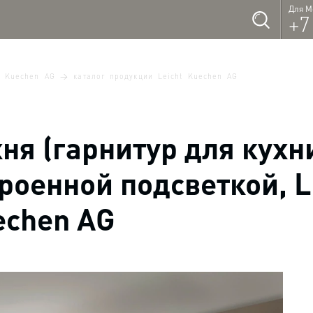
Для М
+7
t Kuechen AG
каталог продукции Leicht Kuechen AG
ня (гарнитур для кухни
роенной подсветкой, L
echen AG