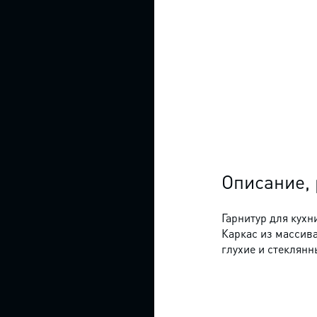
Уличная мебель
Минимализм
Детские
Холл, прихожая
диваны
Модерн, Ар
Нуво, Либерти
Дизайнерские
диваны
Неоклассика
Кожаные
диваны
Поп-арт
ЗЕРКАЛА
Прованс
Квадратные
Французский
зеркала
Описание,
стиль
Круглые
Фьюжн
зеркала
Гарнитур для кухн
Каркас из массива
Хайтек
Овальные
глухие и стеклянн
зеркала
Эклектика
Прямоугольные
Этника
зеркала
КОМОДЫ