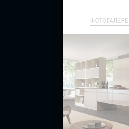
Кожаные
кресла
ФОТОГАЛЕРЕЯ
Ротанг
кресла,
плетеные
кресла
Вращающиеся
кресла
Кресла
на
колесиках
Круглые
кресла
Кресла
с
высокой
спинкой
(бержер)
Офисные