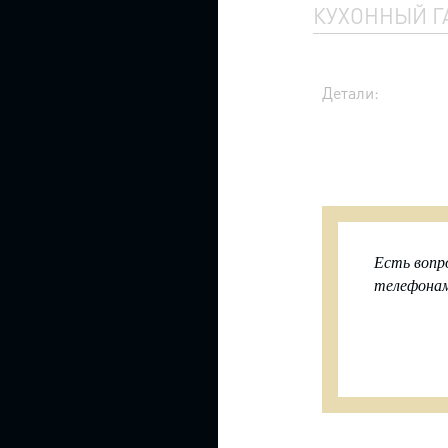
КУХОННЫЙ Г
КОНСОЛИ
КРЕСЛА
Детали:
Двухместные
кресла
Кресла
с
пуфом
для
ног
Кресла
Есть вопр
качалки
телефонам
Релакс
кресла
Дизайнерские
кресла
Кресло
кровати