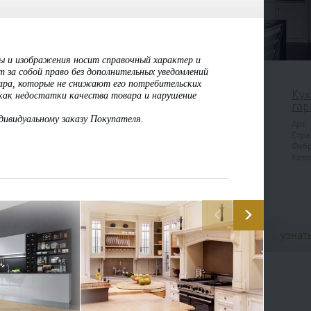
мы и изображения носит справочный характер и
за собой право без дополнительных уведомлений
ара, которые не снижают его потребительских
Кух
 как недостатки качества товара и нарушение
гар
дивидуальному заказу Покупателя.
Арт.
Стра
Фаб
Кате
узнат