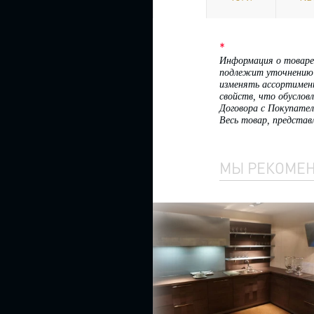
ящиками
Детские
кровати
*
Информация о товаре,
Двухъярусные
подлежит уточнению 
кровати
изменять ассортимен
свойств, что обуслов
Кровати
Договора с Покупател
из
Весь товар, представ
массива
дерева
Текстильные
МЫ РЕКОМЕ
кровати
Кожаные
кровати
Кованые
кровати
Круглые
кровати
КУХНИ