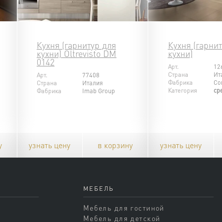
Кухня (гарнитур для
Кухня (гарнит
кухни) Oltrevisto DM
кухни)
0142
Арт.
12
Страна
Ит
Арт.
77408
Фабрика
Co
Страна
Италия
Категория
ср
Фабрика
Imab Group
у
узнать цену
в корзину
узнать цену
МЕБЕЛЬ
Мебель для гостиной
Мебель для детской