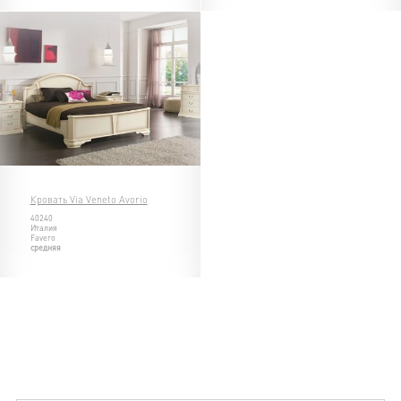
Кровать Via Veneto Avorio
40240
Италия
Favero
средняя