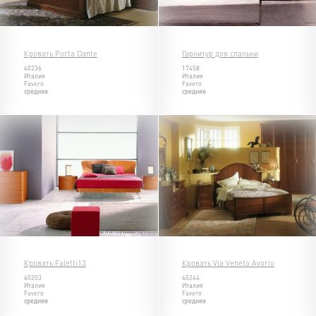
Кровать Porta Dante
Гарнитур для спальни
40236
17458
Италия
Италия
Favero
Favero
средняя
средняя
Кровать Faletti13
Кровать Via Veneto Avorio
40203
40244
Италия
Италия
Favero
Favero
средняя
средняя