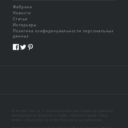
Фабрики
Новости
Статьи
Интерьеры
Политика конфиденциальности персональных
данных
© mebel-mr.ru — комплексные поставки предметов
интерьера из Европы и США, комплектации «под
ключ» объектов по всей России и за рубежом.
Использование материалов сайта возможно только