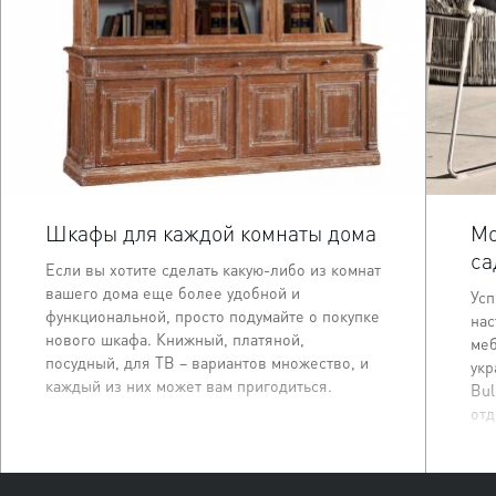
Шкафы для каждой комнаты дома
Мо
са
Если вы хотите сделать какую-либо из комнат
вашего дома еще более удобной и
Усп
функциональной, просто подумайте о покупке
нас
нового шкафа. Книжный, платяной,
меб
посудный, для ТВ – вариантов множество, и
укр
каждый из них может вам пригодиться.
Bul
отд